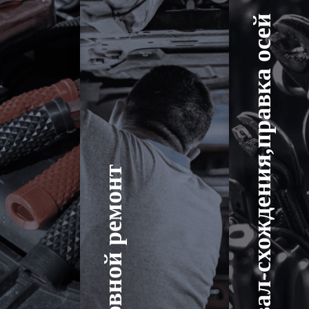
Развал-схождения,правка осей
Кузовной ремонт