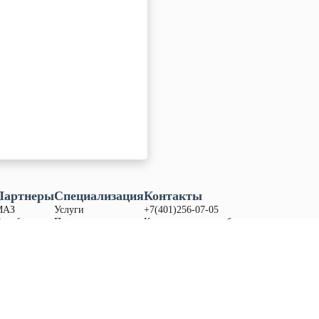
Партнеры
Специализация
Контакты
МАЗ
Услуги
+7(401)256-07-05
ongfeng
Продукция
Калининградская обл.,
itrak
Запасные части
Гурьевский р-н, поселок
any
Акции
Дорожное,
ул. Приозерная зд. 13