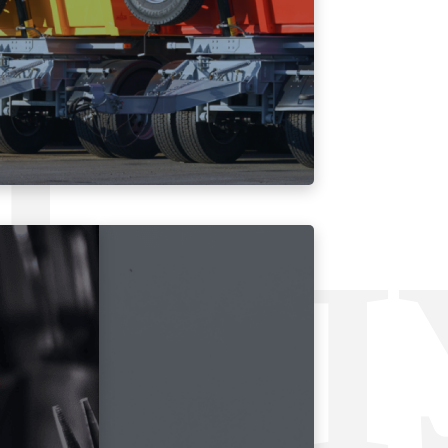
Л
УСЛ