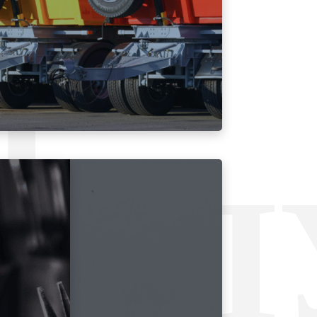
Л
УСЛ