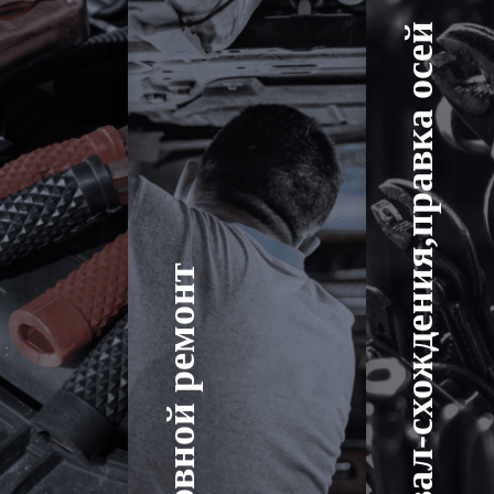
Развал-схождения,правка осей
Кузовной ремонт