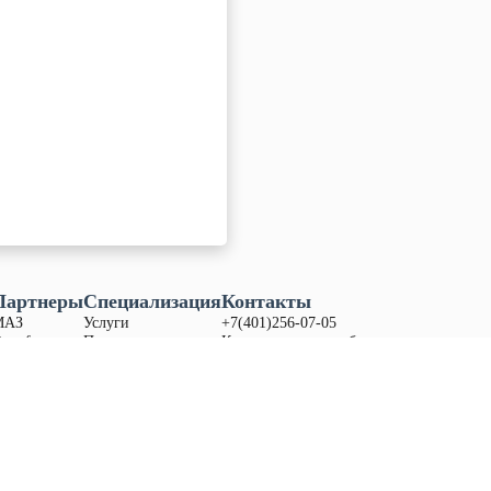
Партнеры
Специализация
Контакты
МАЗ
Услуги
+7(401)256-07-05
ongfeng
Продукция
Калининградская обл.,
itrak
Запасные части
Гурьевский р-н, поселок
any
Акции
Дорожное,
ул. Приозерная зд. 13