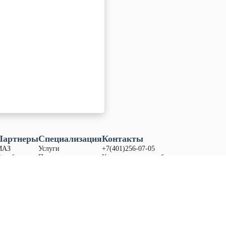
Партнеры
Специализация
Контакты
МАЗ
Услуги
+7(401)256-07-05
ongfeng
Продукция
Калининградская обл.,
itrak
Запасные части
Гурьевский р-н, поселок
any
Акции
Дорожное,
ул. Приозерная зд. 13