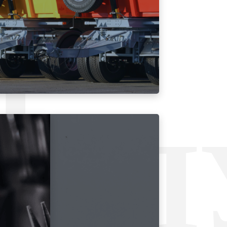
Л
УСЛ