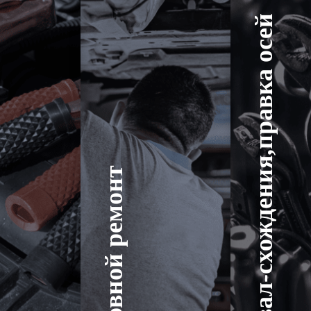
Развал-схождения,правка осей
Кузовной ремонт