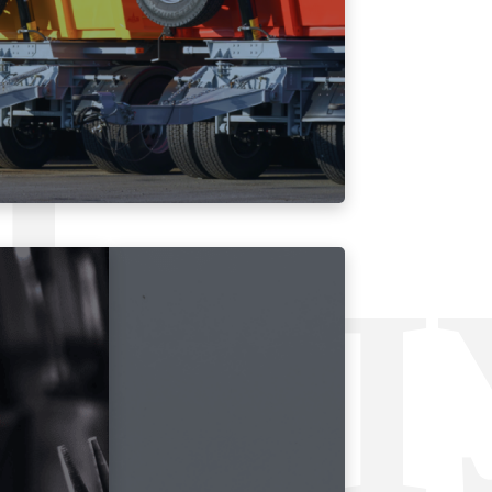
Л
УСЛ