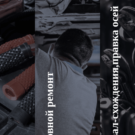
Развал-схождения,правка осей
Кузовной ремонт