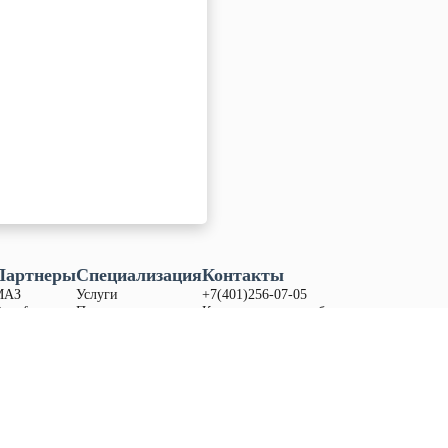
Партнеры
Специализация
Контакты
МАЗ
Услуги
+7(401)256-07-05
ongfeng
Продукция
Калининградская обл.,
itrak
Запасные части
Гурьевский р-н, поселок
any
Акции
Дорожное,
ул. Приозерная зд. 13